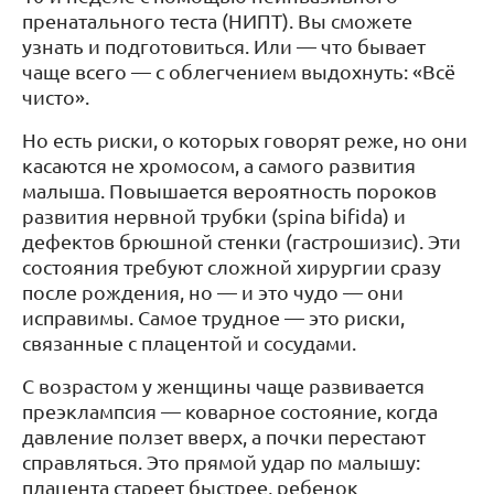
пренатального теста (НИПТ). Вы сможете
узнать и подготовиться. Или — что бывает
чаще всего — с облегчением выдохнуть: «Всё
чисто».
Но есть риски, о которых говорят реже, но они
касаются не хромосом, а самого развития
малыша. Повышается вероятность пороков
развития нервной трубки (spina bifida) и
дефектов брюшной стенки (гастрошизис). Эти
состояния требуют сложной хирургии сразу
после рождения, но — и это чудо — они
исправимы. Самое трудное — это риски,
связанные с плацентой и сосудами.
С возрастом у женщины чаще развивается
преэклампсия — коварное состояние, когда
давление ползет вверх, а почки перестают
справляться. Это прямой удар по малышу:
плацента стареет быстрее, ребенок