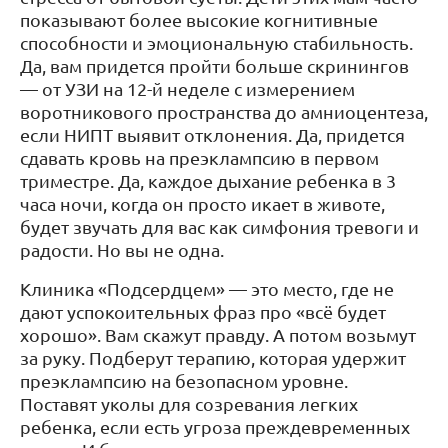
показывают более высокие когнитивные
способности и эмоциональную стабильность.
Да, вам придется пройти больше скринингов
— от УЗИ на 12-й неделе с измерением
воротникового пространства до амниоцентеза,
если НИПТ выявит отклонения. Да, придется
сдавать кровь на преэклампсию в первом
триместре. Да, каждое дыхание ребенка в 3
часа ночи, когда он просто икает в животе,
будет звучать для вас как симфония тревоги и
радости. Но вы не одна.
Клиника «Подсердцем» — это место, где не
дают успокоительных фраз про «всё будет
хорошо». Вам скажут правду. А потом возьмут
за руку. Подберут терапию, которая удержит
преэклампсию на безопасном уровне.
Поставят уколы для созревания легких
ребенка, если есть угроза преждевременных