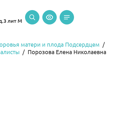
д.3 лит М
оровья матери и плода Подсердцем
алисты
Порозова Елена Николаевна