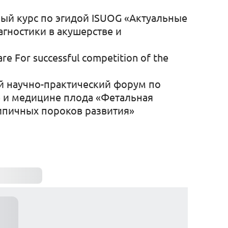
й курс по эгидой ISUOG «Актуальные
гностики в акушерстве и
re For successful competition of the
й научно-практический форум по
е и медицине плода «Фетальная
ипичных пороков развития»